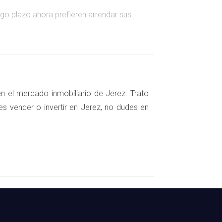
argo plazo ahora prefieren arrendar sus
n el mercado inmobiliario de Jerez. Trato
amento en el centro por 700 euros al mes.
es vender o invertir en Jerez, no dudes en
pero encontraron una casa en un barrio