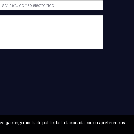
ó una opción adecuada por 250 euros al mes.
cillo para ti.
aciones.
 o San Telmo por opciones más asequibles.
navegación, y mostrarle publicidad relacionada con sus preferencias.
 habitaciones disponibles.