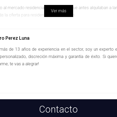
ado al mercado residencial. Propietarios que antes alquilaban a l
Ver más
ás la oferta para residentes permanentes.
ro Perez Luna
más de 13 años de experiencia en el sector, soy un experto e
vir mientras trabaja como profesora. Encontró un pequeño apart
personalizado, discreción máxima y garantía de éxito. Si quier
ar cerca de su trabajo y de servicios esenciales.
rme; te vas a alegrar!
uí para ayudarte a encontrar tu lugar ideal.
d andaluza. Al principio, estaban preocupados por los precios, 
spacio y la comunidad.
Contacto