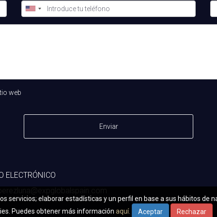
de la universidad. Después de buscar varias semanas, encontr
on sus necesidades.
de vivienda. Contacta conmigo y haremos el proceso más sen
S
tio web
en Jerez?
ximadamente 650 euros al mes para un apartamento de dos habit
Enviar
 alquilar?
icitados, pero también puedes considerar áreas como La Granja
O ELECTRÓNICO
.perezluna@expglobalspain.com
os servicios; elaborar estadísticas y un perfil en base a sus hábitos de 
as plataformas online donde puedes buscar compañeros de piso y
kies. Puedes obtener más información
aquí.
Aceptar
Rechazar