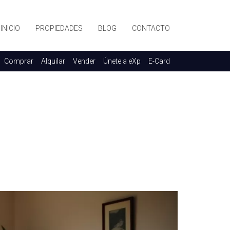
INICIO
PROPIEDADES
BLOG
CONTACTO
Comprar
Alquilar
Vender
Únete a eXp
E-Card