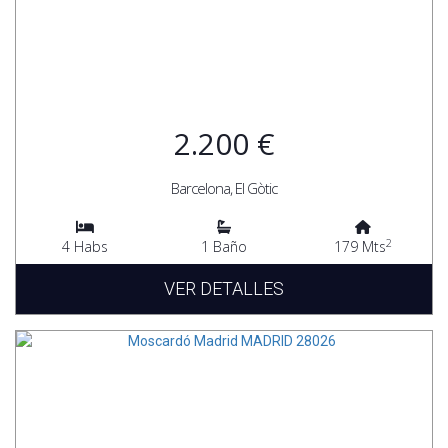
2.200 €
Barcelona, El Gòtic
2
4 Habs
1 Baño
179 Mts
VER DETALLES