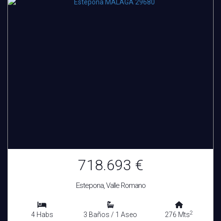
718.693 €
Estepona, Valle Romano
2
4 Habs
3 Baños / 1 Aseo
276 Mts