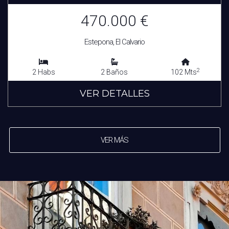
470.000 €
Estepona, El Calvario
2
2 Habs
2 Baños
102 Mts
VER DETALLES
VER MÁS