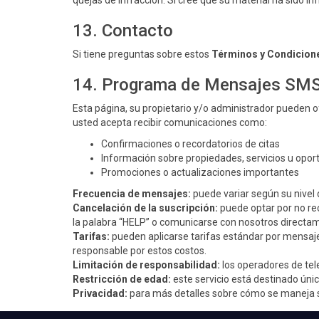
quejas de infracción. Si cree que su material ha sido in
13. Contacto
Si tiene preguntas sobre estos
Términos y Condicion
14. Programa de Mensajes SMS
Esta página, su propietario y/o administrador pueden 
usted acepta recibir comunicaciones como:
Confirmaciones o recordatorios de citas
Información sobre propiedades, servicios u opor
Promociones o actualizaciones importantes
Frecuencia de mensajes:
puede variar según su nivel 
Cancelación de la suscripción:
puede optar por no re
la palabra “HELP” o comunicarse con nosotros directa
Tarifas:
pueden aplicarse tarifas estándar por mensajes
responsable por estos costos.
Limitación de responsabilidad:
los operadores de tel
Restricción de edad:
este servicio está destinado ún
Privacidad:
para más detalles sobre cómo se maneja su