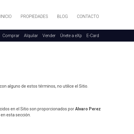
INICIO
PROPIEDADES
BLOG
CONTACTO
Comprar
Alquilar
Vender
Únete a eXp
E-Card
con alguno de estos términos, no utilice el Sitio.
ecidos en el Sitio son proporcionados por
Alvaro Perez
 en esta sección.