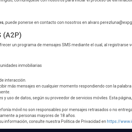
fringido, comuníquese con nosotros para iniciar el proceso de eliminación
es
, puede ponerse en contacto con nosotros en alvaro.perezluna@ex
 (A2P)
ofrecer un programa de mensajes SMS mediante el cual, al registrarse 
tunidades inmobiliarias
de interacción.
cibir más mensajes en cualquier momento respondiendo con la palabra
mente.
 y uso de datos, según su proveedor de servicios móviles. Esta página,
efonía móvil no son responsables por mensajes retrasados o no entreg
icamente a personas mayores de 18 años.
 información, consulte nuestra Política de Privacidad en
https://www.