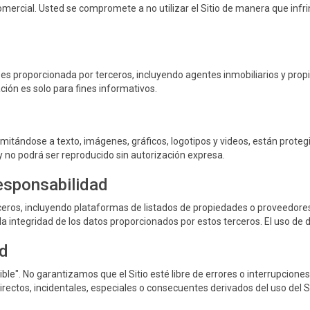
omercial. Usted se compromete a no utilizar el Sitio de manera que infrinj
 es proporcionada por terceros, incluyendo agentes inmobiliarios y propi
ción es solo para fines informativos.
limitándose a texto, imágenes, gráficos, logotipos y videos, están prot
 y no podrá ser reproducido sin autorización expresa.
esponsabilidad
ceros, incluyendo plataformas de listados de propiedades o proveedores
i la integridad de los datos proporcionados por estos terceros. El uso de 
ad
nible". No garantizamos que el Sitio esté libre de errores o interrupcion
rectos, incidentales, especiales o consecuentes derivados del uso del Sit