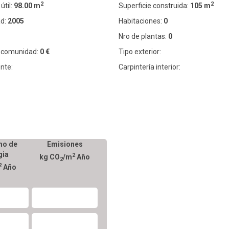
2
2
útil:
98.00 m
Superficie construida:
105 m
d:
2005
Habitaciones:
0
Nro de plantas:
0
 comunidad:
0 €
Tipo exterior:
nte:
Carpintería interior:
o de
Emisiones
gia
2
kg CO
/m
Año
2
2
Año