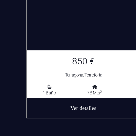
850 €
Tarragona, Torreforta
2
1 Baño
78 Mts
Ver detalles