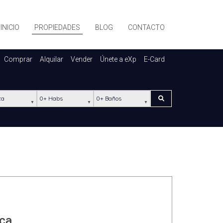
INICIO
PROPIEDADES
BLOG
CONTACTO
Comprar
Alquilar
Vender
Únete a eXp
E-Card
ación
Habs
Baños
Buscar
eca