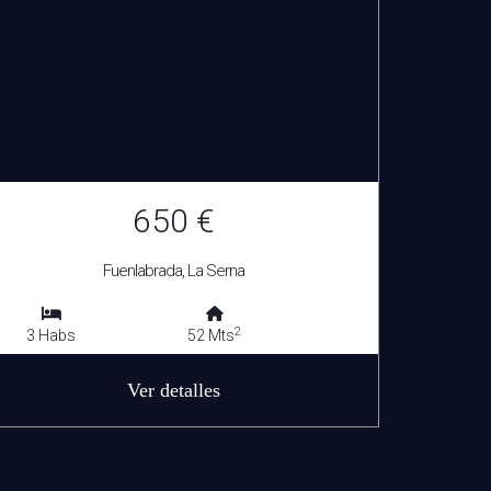
650 €
Fuenlabrada, La Serna
2
3 Habs
52 Mts
Ver detalles