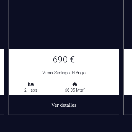
690 €
Vitoria, Santiago - El Anglo
2
2 Habs
66.35 Mts
Ver detalles