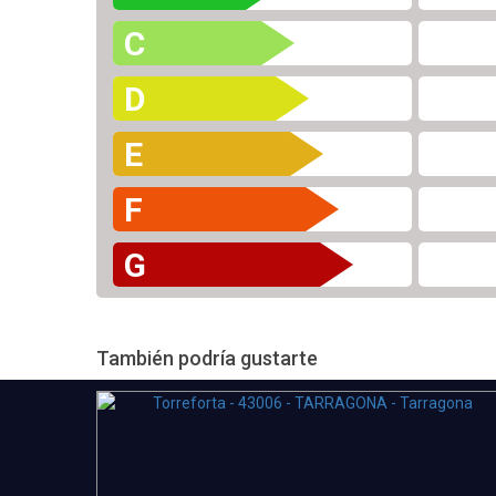
C
D
E
F
G
También podría gustarte