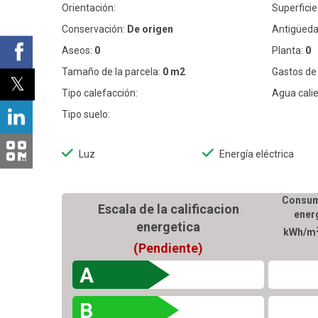
Orientación:
Superficie 
Conservación:
De origen
Antigüeda
Aseos:
0
Planta:
0
Tamaño de la parcela:
0 m2
Gastos de
Tipo calefacción:
Agua calie
Tipo suelo:
Luz
Energía eléctrica
Consum
Escala de la calificacion
ener
energetica
kWh/m
(Pendiente)
A
B