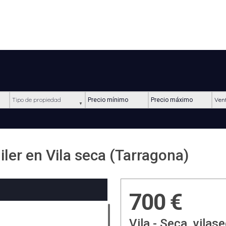
Tipo de propiedad
Precio mínimo
Precio máximo
Ubic
iler en Vila seca (Tarragona)
700 €
Vila - Seca, vilas